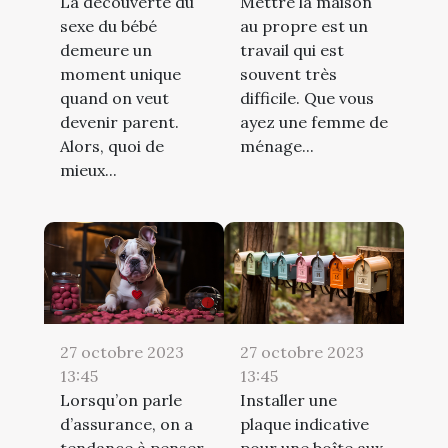
La découverte du
Mettre la maison
sexe du bébé
au propre est un
demeure un
travail qui est
moment unique
souvent très
quand on veut
difficile. Que vous
devenir parent.
ayez une femme de
Alors, quoi de
ménage...
mieux...
27 octobre 2023
27 octobre 2023
13:45
13:45
Lorsqu’on parle
Installer une
d’assurance, on a
plaque indicative