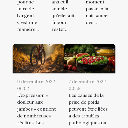
pour se
ans et il
moment
faire de
semble
passé. A la
l’argent.
qu'elle soit
naissance
C’est une
là pour
des...
manière...
rester....
9 décembre 2022
7 décembre 2022
06:02
00:58
L’expression «
Les causes de la
douleur aux
prise de poids
jambes » contient
peuvent être liées
de nombreuses
à des troubles
réalités. Les
pathologiques ou