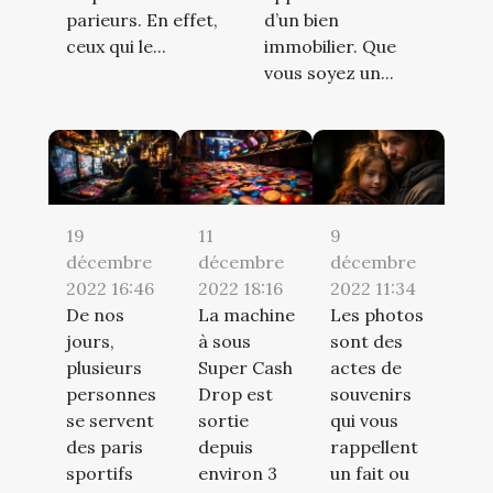
parieurs. En effet,
d’un bien
ceux qui le...
immobilier. Que
vous soyez un...
19
11
9
décembre
décembre
décembre
2022 16:46
2022 18:16
2022 11:34
De nos
La machine
Les photos
jours,
à sous
sont des
plusieurs
Super Cash
actes de
personnes
Drop est
souvenirs
se servent
sortie
qui vous
des paris
depuis
rappellent
sportifs
environ 3
un fait ou