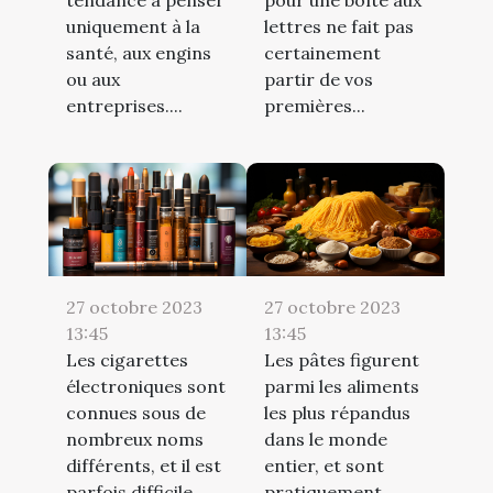
tendance à penser
pour une boîte aux
uniquement à la
lettres ne fait pas
santé, aux engins
certainement
ou aux
partir de vos
entreprises....
premières...
27 octobre 2023
27 octobre 2023
13:45
13:45
Les cigarettes
Les pâtes figurent
électroniques sont
parmi les aliments
connues sous de
les plus répandus
nombreux noms
dans le monde
différents, et il est
entier, et sont
parfois difficile
pratiquement...