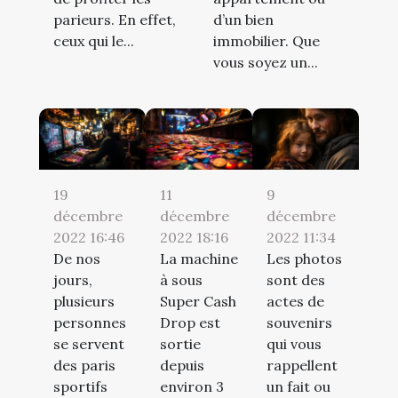
parieurs. En effet,
d’un bien
ceux qui le...
immobilier. Que
vous soyez un...
19
11
9
décembre
décembre
décembre
2022 16:46
2022 18:16
2022 11:34
De nos
La machine
Les photos
jours,
à sous
sont des
plusieurs
Super Cash
actes de
personnes
Drop est
souvenirs
se servent
sortie
qui vous
des paris
depuis
rappellent
sportifs
environ 3
un fait ou