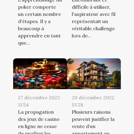
poker comporte
difficile à utiliser,
un certain nombre
l'aspirateur avec fil
d'étapes. Il y a
représentait un
beaucoup à
véritable challenge
apprendre en tant
lors de...
que...
27 décembre 2022
20 décembre 2022
11:54
13:28
La propagation
Plusieurs raisons
des jeux de casino
peuvent justifier la
en ligne ne cesse
vente d’un
de profiter les
appartement ou