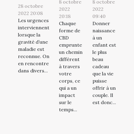
8 octobre
8 octobre
28 octobre
2022
2022
2022 20:08
20:18
09:40
Les urgences
Chaque
Donner
interviennent
forme de
naissance
lorsque la
CBD
à un
gravité d’une
emprunte
enfant est
maladie est
un chemin
le plus
reconnue. On
différent
beau
en rencontre
à travers
cadeau
dans divers...
votre
que la vie
corps, ce
puisse
qui a un
offrir à un
impact
couple. Il
sur le
est donc...
temps...