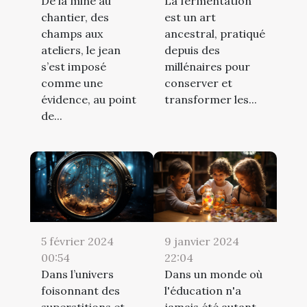
De la mine au
La fermentation
chantier, des
est un art
champs aux
ancestral, pratiqué
ateliers, le jean
depuis des
s’est imposé
millénaires pour
comme une
conserver et
évidence, au point
transformer les...
de...
5 février 2024
9 janvier 2024
00:54
22:04
Dans l’univers
Dans un monde où
foisonnant des
l'éducation n'a
superstitions et
jamais été autant