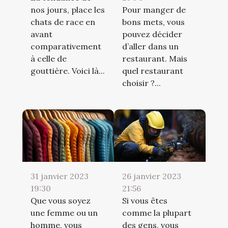
nos jours, place les
Pour manger de
chats de race en
bons mets, vous
avant
pouvez décider
comparativement
d’aller dans un
à celle de
restaurant. Mais
gouttière. Voici là...
quel restaurant
choisir ?...
31 janvier 2023
26 janvier 2023
19:30
21:56
Que vous soyez
Si vous êtes
une femme ou un
comme la plupart
homme, vous
des gens, vous