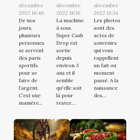
décembre
décembre
décembre
2022 16:46
2022 18:16
2022 11:34
De nos
La machine
Les photos
jours,
à sous
sont des
plusieurs
Super Cash
actes de
personnes
Drop est
souvenirs
se servent
sortie
qui vous
des paris
depuis
rappellent
sportifs
environ 3
un fait ou
pour se
ans et il
moment
faire de
semble
passé. A la
l’argent.
qu'elle soit
naissance
C’est une
là pour
des...
manière...
rester....