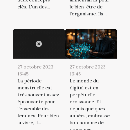
clés. L'un des...
le bien-être de
l’organisme. Ils...
27 octobre 2023
27 octobre 2023
13:45
13:45
La période
Le monde du
menstruelle est
digital est en
très souvent assez
perpétuelle
éprouvante pour
croissance. Et
l’ensemble des
depuis quelques
femmes. Pour bien
années, embrasse
la vivre, il...
bon nombre de
domaines...