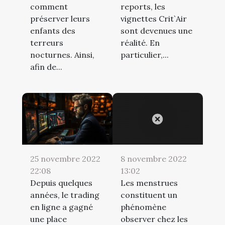
comment
reports, les
préserver leurs
vignettes Crit`Air
enfants des
sont devenues une
terreurs
réalité. En
nocturnes. Ainsi,
particulier,...
afin de...
25 novembre 2022
8 novembre 2022
22:08
13:02
Depuis quelques
Les menstrues
années, le trading
constituent un
en ligne a gagné
phénomène
une place
observer chez les