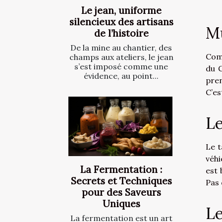
Le jean, uniforme
silencieux des artisans
Mu
de l’histoire
De la mine au chantier, des
Comm
champs aux ateliers, le jean
s’est imposé comme une
du G
évidence, au point...
pren
C’es
L
Le t
véhi
La Fermentation :
est 
Secrets et Techniques
Pas 
pour des Saveurs
Uniques
Le
La fermentation est un art