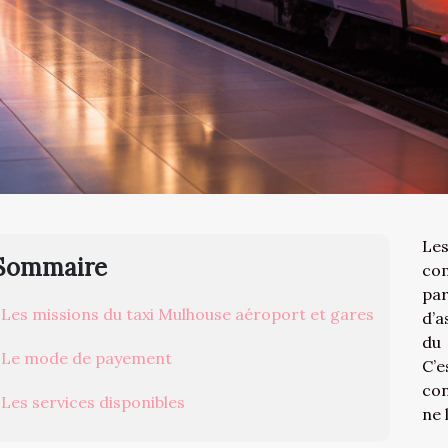
Le
Sommaire
com
par
Les missions du taxi Mulhouse aéroport et gares
d’a
du 
Le mode de payement
C’
con
Les services disponibles
ne 