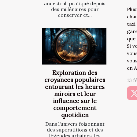
ancestral, pratiqué depuis
Plu
des millénaires pour
conserver et...
chau
taxi
gare
que 
Si v
vous
vous
en A
Exploration des
croyances populaires
13 f
entourant les heures
miroirs et leur
influence sur le
comportement
quotidien
Dans l’univers foisonnant
des superstitions et des
légendes urbaines, les