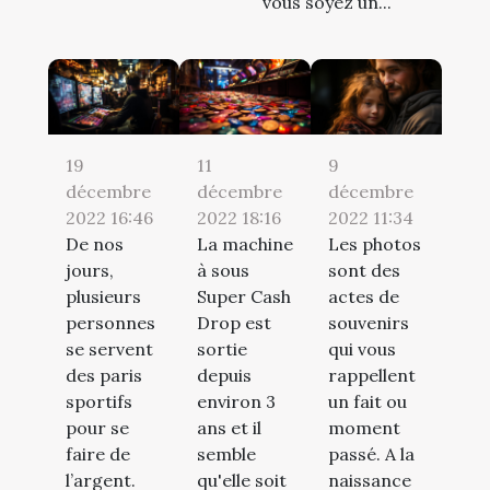
vous soyez un...
19
11
9
décembre
décembre
décembre
2022 16:46
2022 18:16
2022 11:34
De nos
La machine
Les photos
jours,
à sous
sont des
plusieurs
Super Cash
actes de
personnes
Drop est
souvenirs
se servent
sortie
qui vous
des paris
depuis
rappellent
sportifs
environ 3
un fait ou
pour se
ans et il
moment
faire de
semble
passé. A la
l’argent.
qu'elle soit
naissance