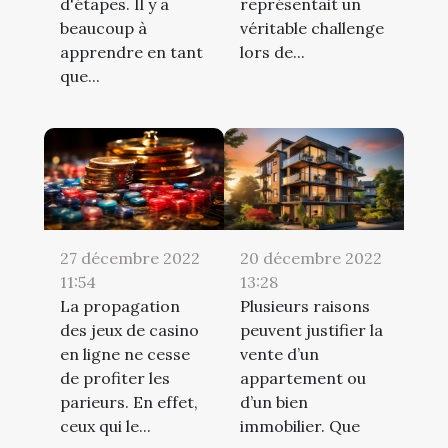
d'étapes. Il y a
représentait un
beaucoup à
véritable challenge
apprendre en tant
lors de...
que...
27 décembre 2022
20 décembre 2022
11:54
13:28
La propagation
Plusieurs raisons
des jeux de casino
peuvent justifier la
en ligne ne cesse
vente d’un
de profiter les
appartement ou
parieurs. En effet,
d’un bien
ceux qui le...
immobilier. Que