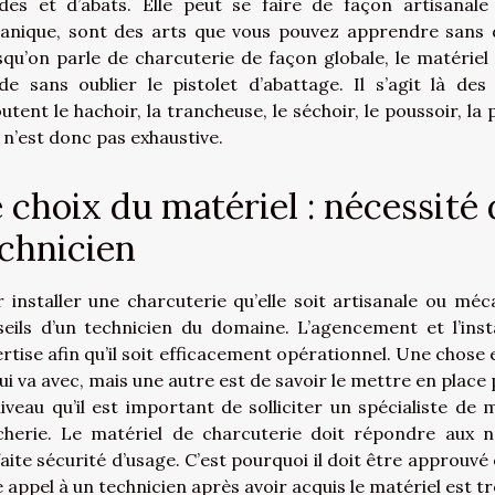
ndes et d’abats. Elle peut se faire de façon artisana
nique, sont des arts que vous pouvez apprendre sans di
qu’on parle de charcuterie de façon globale, le matérie
de sans oublier le pistolet d’abattage. Il s’agit là des
outent le hachoir, la trancheuse, le séchoir, le poussoir, l
e n’est donc pas exhaustive.
 choix du matériel : nécessité 
chnicien
 installer une charcuterie qu’elle soit artisanale ou méc
eils d’un technicien du domaine. L’agencement et l’inst
rtise afin qu’il soit efficacement opérationnel. Une chose 
ui va avec, mais une autre est de savoir le mettre en place 
iveau qu’il est important de solliciter un spécialiste de
cherie. Le matériel de charcuterie doit répondre aux 
aite sécurité d’usage. C’est pourquoi il doit être approuvé
e appel à un technicien après avoir acquis le matériel est t