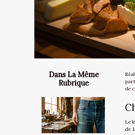
Dans La Même
Réa
Rubrique
part
de c
Ch
Le k
de l