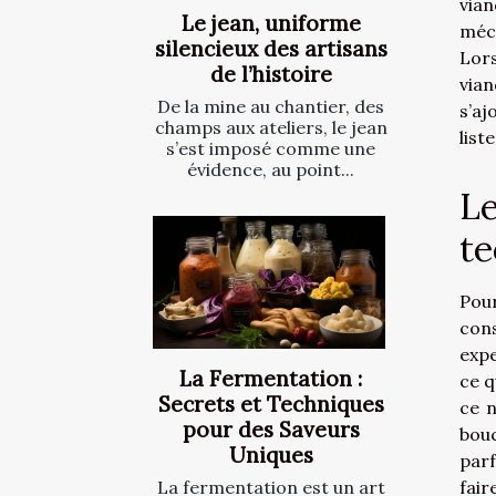
via
Le jean, uniforme
méca
silencieux des artisans
Lors
de l’histoire
vian
De la mine au chantier, des
s’aj
champs aux ateliers, le jean
list
s’est imposé comme une
évidence, au point...
Le
te
Pour
cons
expe
La Fermentation :
ce q
Secrets et Techniques
ce n
pour des Saveurs
bou
Uniques
parf
fair
La fermentation est un art