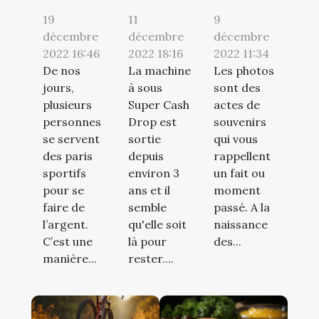
19
11
9
décembre
décembre
décembre
2022 16:46
2022 18:16
2022 11:34
De nos
La machine
Les photos
jours,
à sous
sont des
plusieurs
Super Cash
actes de
personnes
Drop est
souvenirs
se servent
sortie
qui vous
des paris
depuis
rappellent
sportifs
environ 3
un fait ou
pour se
ans et il
moment
faire de
semble
passé. A la
l’argent.
qu'elle soit
naissance
C’est une
là pour
des...
manière...
rester....