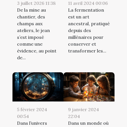
3 juillet 2026 11:38
11 avril 2024 00:06
De la mine au
La fermentation
chantier, des
est un art
champs aux
ancestral, pratiqué
ateliers, le jean
depuis des
s’est imposé
millénaires pour
comme une
conserver et
évidence, au point
transformer les...
de...
5 février 2024
9 janvier 2024
00:54
22:04
Dans l’univers
Dans un monde où