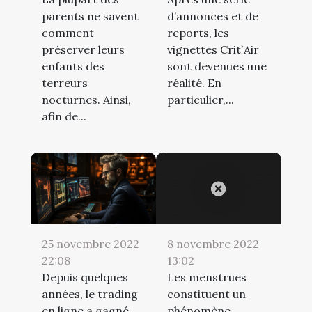
parents ne savent
d’annonces et de
comment
reports, les
préserver leurs
vignettes Crit`Air
enfants des
sont devenues une
terreurs
réalité. En
nocturnes. Ainsi,
particulier,...
afin de...
25 novembre 2022
8 novembre 2022
22:08
13:02
Depuis quelques
Les menstrues
années, le trading
constituent un
en ligne a gagné
phénomène