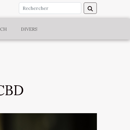
ECH
DIVERS
 CBD