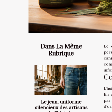
Dans La Même
Le 
Rubrique
per
cann
con
info
Co
L’hu
En e
pa
Le jean, uniforme
d’or
silencieux des artisans