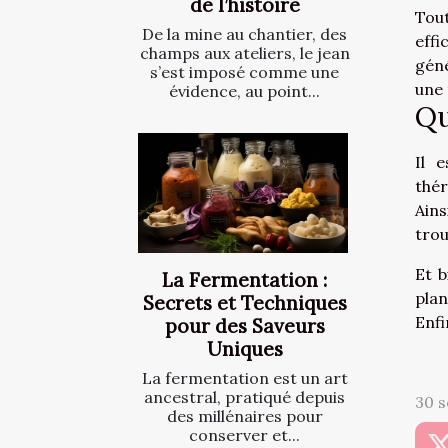
de l’histoire
Tout
De la mine au chantier, des
effi
champs aux ateliers, le jean
géné
s’est imposé comme une
une 
évidence, au point...
Qu
Il 
thér
Ains
trou
Et b
La Fermentation :
pla
Secrets et Techniques
Enfi
pour des Saveurs
Uniques
La fermentation est un art
ancestral, pratiqué depuis
30 s
des millénaires pour
conserver et...