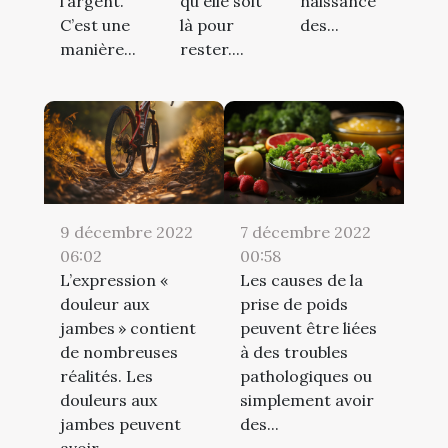
l’argent.
qu'elle soit
naissance
C’est une
là pour
des...
manière...
rester....
9 décembre 2022
7 décembre 2022
06:02
00:58
L’expression «
Les causes de la
douleur aux
prise de poids
jambes » contient
peuvent être liées
de nombreuses
à des troubles
réalités. Les
pathologiques ou
douleurs aux
simplement avoir
jambes peuvent
des...
avoir...