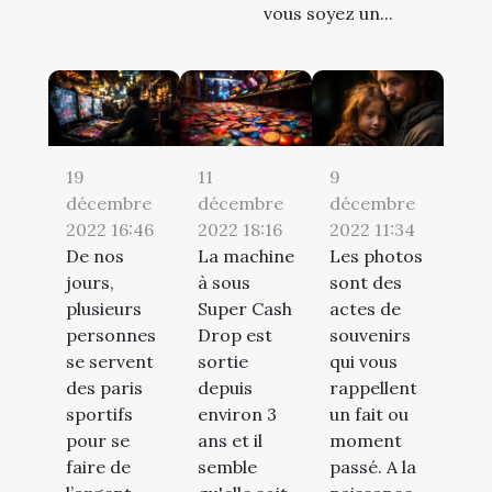
vous soyez un...
19
11
9
décembre
décembre
décembre
2022 16:46
2022 18:16
2022 11:34
De nos
La machine
Les photos
jours,
à sous
sont des
plusieurs
Super Cash
actes de
personnes
Drop est
souvenirs
se servent
sortie
qui vous
des paris
depuis
rappellent
sportifs
environ 3
un fait ou
pour se
ans et il
moment
faire de
semble
passé. A la