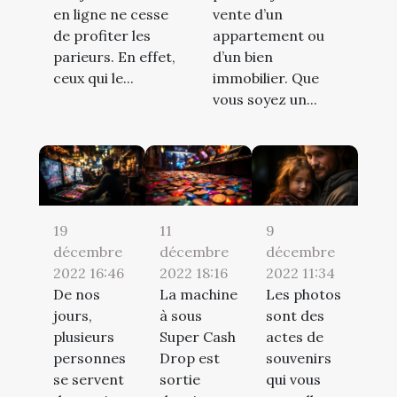
en ligne ne cesse
vente d’un
de profiter les
appartement ou
parieurs. En effet,
d’un bien
ceux qui le...
immobilier. Que
vous soyez un...
19
11
9
décembre
décembre
décembre
2022 16:46
2022 18:16
2022 11:34
De nos
La machine
Les photos
jours,
à sous
sont des
plusieurs
Super Cash
actes de
personnes
Drop est
souvenirs
se servent
sortie
qui vous