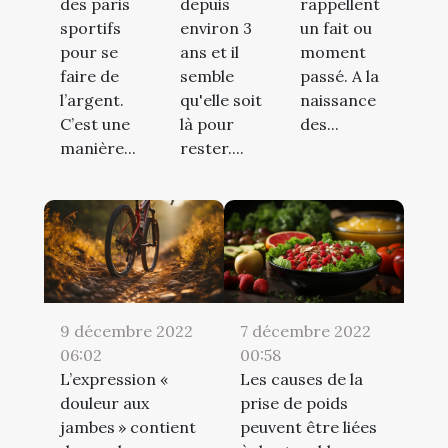
des paris
depuis
rappellent
sportifs
environ 3
un fait ou
pour se
ans et il
moment
faire de
semble
passé. A la
l’argent.
qu'elle soit
naissance
C’est une
là pour
des...
manière...
rester....
9 décembre 2022
7 décembre 2022
06:02
00:58
L’expression «
Les causes de la
douleur aux
prise de poids
jambes » contient
peuvent être liées