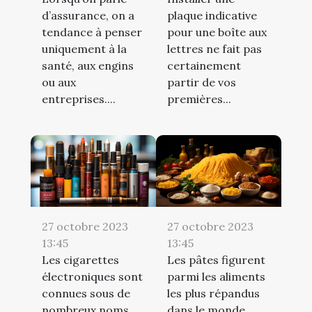
d’assurance, on a
plaque indicative
tendance à penser
pour une boîte aux
uniquement à la
lettres ne fait pas
santé, aux engins
certainement
ou aux
partir de vos
entreprises....
premières...
27 octobre 2023
27 octobre 2023
13:45
13:45
Les cigarettes
Les pâtes figurent
électroniques sont
parmi les aliments
connues sous de
les plus répandus
nombreux noms
dans le monde