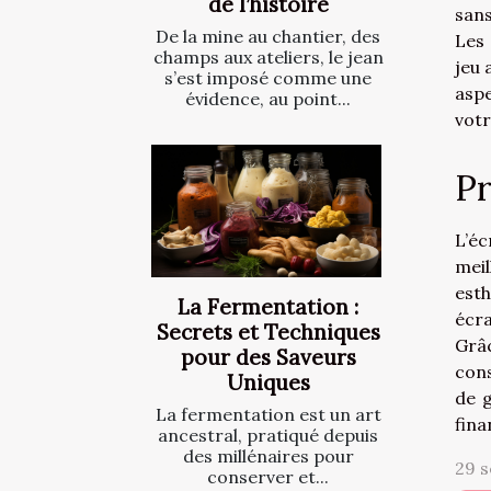
de l’histoire
sans
De la mine au chantier, des
Les 
champs aux ateliers, le jean
jeu 
s’est imposé comme une
aspe
évidence, au point...
votr
Pr
L’é
meil
esth
La Fermentation :
écra
Secrets et Techniques
Grâc
pour des Saveurs
con
Uniques
de g
La fermentation est un art
fina
ancestral, pratiqué depuis
des millénaires pour
29 
conserver et...