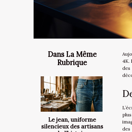
Dans La Même
Aujo
Rubrique
4K. 
des 
déco
De
L’éc
plus
Le jean, uniforme
imag
silencieux des artisans
des 