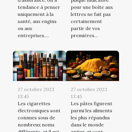
tendance à penser
pour une boîte aux
uniquement à la
lettres ne fait pas
santé, aux engins
certainement
ou aux
partir de vos
entreprises....
premières...
27 octobre 2023
27 octobre 2023
13:45
13:45
Les cigarettes
Les pâtes figurent
électroniques sont
parmi les aliments
connues sous de
les plus répandus
nombreux noms
dans le monde
différents, et il est
entier, et sont