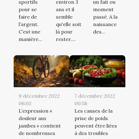
sportifs
environ 3
un fait ou
pour se
ans et il
moment
faire de
semble
passé. A la
l’argent.
qu'elle soit
naissance
C’est une
là pour
des...
manière...
rester....
9 décembre 2022
7 décembre 2022
06:02
00:58
L’expression «
Les causes de la
douleur aux
prise de poids
jambes » contient
peuvent être liées
de nombreuses
à des troubles