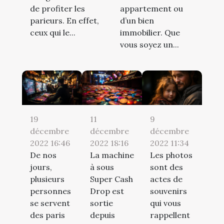
de profiter les
appartement ou
parieurs. En effet,
d’un bien
ceux qui le...
immobilier. Que
vous soyez un...
19
11
9
décembre
décembre
décembre
2022 16:46
2022 18:16
2022 11:34
De nos
La machine
Les photos
jours,
à sous
sont des
plusieurs
Super Cash
actes de
personnes
Drop est
souvenirs
se servent
sortie
qui vous
des paris
depuis
rappellent