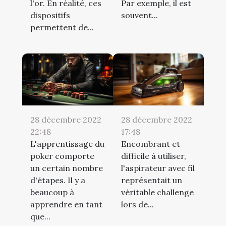
l'or. En réalité, ces
Par exemple, il est
dispositifs
souvent...
permettent de...
28 décembre 2022
28 décembre 2022
22:48
17:48
L'apprentissage du
Encombrant et
poker comporte
difficile à utiliser,
un certain nombre
l'aspirateur avec fil
d'étapes. Il y a
représentait un
beaucoup à
véritable challenge
apprendre en tant
lors de...
que...