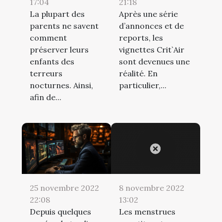
17:04
21:18
La plupart des
Après une série
parents ne savent
d’annonces et de
comment
reports, les
préserver leurs
vignettes Crit`Air
enfants des
sont devenues une
terreurs
réalité. En
nocturnes. Ainsi,
particulier,...
afin de...
25 novembre 2022
8 novembre 2022
22:08
13:02
Depuis quelques
Les menstrues