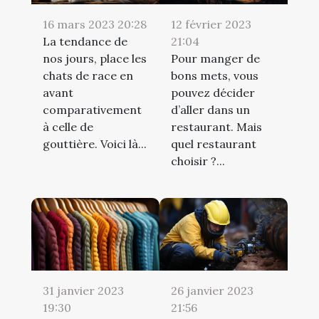
16 mars 2023 20:28
12 février 2023
La tendance de
21:04
nos jours, place les
Pour manger de
chats de race en
bons mets, vous
avant
pouvez décider
comparativement
d’aller dans un
à celle de
restaurant. Mais
gouttière. Voici là...
quel restaurant
choisir ?...
31 janvier 2023
26 janvier 2023
19:30
21:56