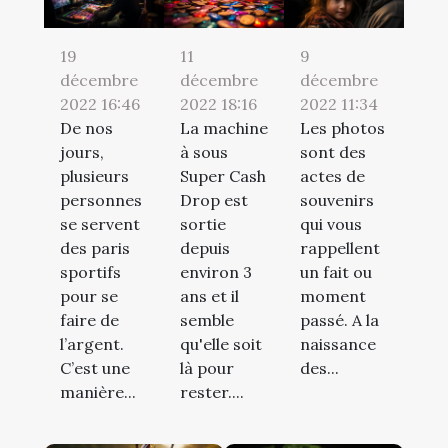
19
11
9
décembre
décembre
décembre
2022 16:46
2022 18:16
2022 11:34
De nos
La machine
Les photos
jours,
à sous
sont des
plusieurs
Super Cash
actes de
personnes
Drop est
souvenirs
se servent
sortie
qui vous
des paris
depuis
rappellent
sportifs
environ 3
un fait ou
pour se
ans et il
moment
faire de
semble
passé. A la
l’argent.
qu'elle soit
naissance
C’est une
là pour
des...
manière...
rester....