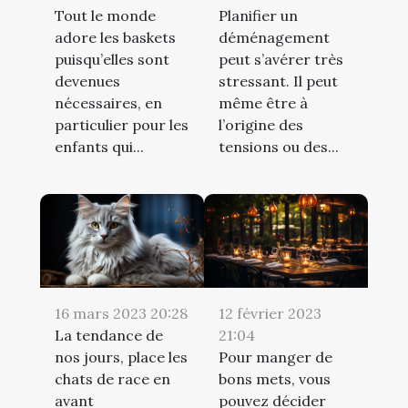
Tout le monde
Planifier un
adore les baskets
déménagement
puisqu’elles sont
peut s’avérer très
devenues
stressant. Il peut
nécessaires, en
même être à
particulier pour les
l’origine des
enfants qui...
tensions ou des...
16 mars 2023 20:28
12 février 2023
La tendance de
21:04
nos jours, place les
Pour manger de
chats de race en
bons mets, vous
avant
pouvez décider