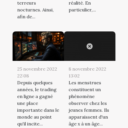
terreurs
réalité. En
nocturnes. Ainsi,
particulier,...
afin de...
25 novembre 2022
8 novembre 2022
22:08
13:02
Depuis quelques
Les menstrues
années, le trading
constituent un
en ligne a gagné
phénomène
une place
observer chez les
importante dans le
jeunes femmes. Ils
monde au point
apparaissent d'un
qu'il incite...
âge x à un âge...