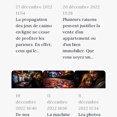
27 décembre 2022
20 décembre 2022
11:54
13:28
La propagation
Plusieurs raisons
des jeux de casino
peuvent justifier la
en ligne ne cesse
vente d’un
de profiter les
appartement ou
parieurs. En effet,
d’un bien
ceux qui le...
immobilier. Que
vous soyez un...
19
11
9
décembre
décembre
décembre
2022 16:46
2022 18:16
2022 11:34
De nos
La machine
Les photos