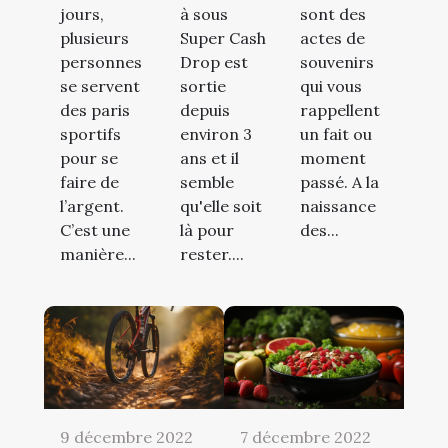
jours,
à sous
sont des
plusieurs
Super Cash
actes de
personnes
Drop est
souvenirs
se servent
sortie
qui vous
des paris
depuis
rappellent
sportifs
environ 3
un fait ou
pour se
ans et il
moment
faire de
semble
passé. A la
l’argent.
qu'elle soit
naissance
C’est une
là pour
des...
manière...
rester....
9 décembre 2022
7 décembre 2022