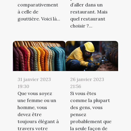
comparativement
d’aller dans un
à celle de
restaurant. Mais
gouttière. Voici là...
quel restaurant
choisir ?...
31 janvier 2023
26 janvier 2023
19:30
21:56
Que vous soyez
Si vous êtes
une femme ou un
comme la plupart
homme, vous
des gens, vous
devez être
pensez
toujours élégant à
probablement que
travers votre
la seule façon de