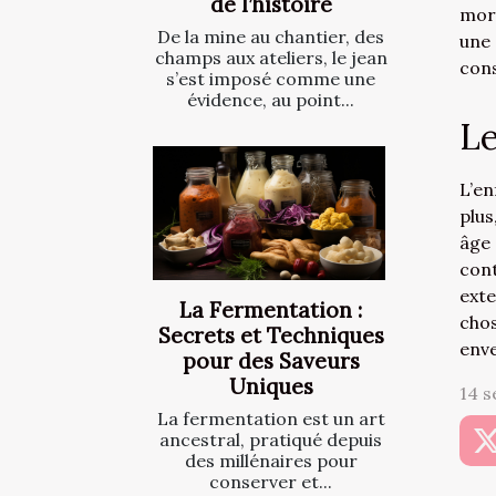
de l’histoire
mort
De la mine au chantier, des
une 
champs aux ateliers, le jean
cons
s’est imposé comme une
évidence, au point...
Le
L’en
plus
âge 
cont
exte
La Fermentation :
chos
Secrets et Techniques
enve
pour des Saveurs
Uniques
14 s
La fermentation est un art
ancestral, pratiqué depuis
des millénaires pour
conserver et...