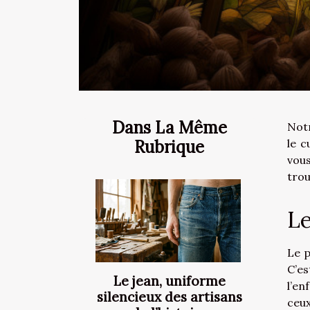
Dans La Même
Notr
Rubrique
le c
vous
trou
Le
Le p
C’es
Le jean, uniforme
l’en
silencieux des artisans
ceux