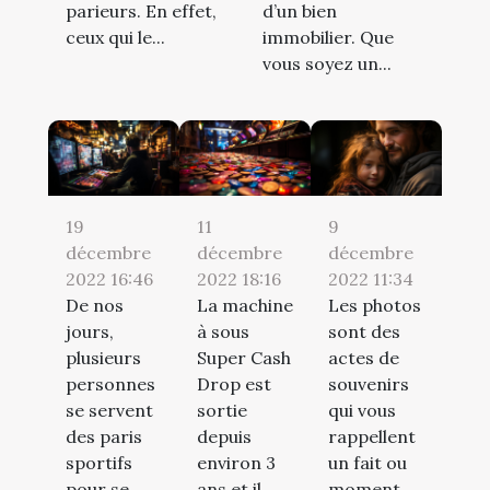
parieurs. En effet,
d’un bien
ceux qui le...
immobilier. Que
vous soyez un...
19
11
9
décembre
décembre
décembre
2022 16:46
2022 18:16
2022 11:34
De nos
La machine
Les photos
jours,
à sous
sont des
plusieurs
Super Cash
actes de
personnes
Drop est
souvenirs
se servent
sortie
qui vous
des paris
depuis
rappellent
sportifs
environ 3
un fait ou
pour se
ans et il
moment