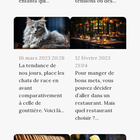
enfants qui...
tensions ou des...
16 mars 2023 20:28
12 février 2023
La tendance de
21:04
nos jours, place les
Pour manger de
chats de race en
bons mets, vous
avant
pouvez décider
comparativement
d’aller dans un
à celle de
restaurant. Mais
gouttière. Voici là...
quel restaurant
choisir ?...