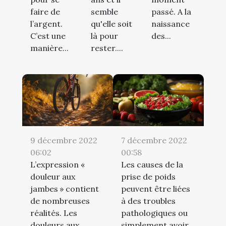
faire de
semble
passé. A la
l’argent.
qu'elle soit
naissance
C’est une
là pour
des...
manière...
rester....
9 décembre 2022
7 décembre 2022
06:02
00:58
L’expression «
Les causes de la
douleur aux
prise de poids
jambes » contient
peuvent être liées
de nombreuses
à des troubles
réalités. Les
pathologiques ou
douleurs aux
simplement avoir