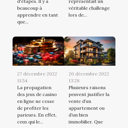
d'étapes. Il y a
représentait un
beaucoup à
véritable challenge
apprendre en tant
lors de...
que...
27 décembre 2022
20 décembre 2022
11:54
13:28
La propagation
Plusieurs raisons
des jeux de casino
peuvent justifier la
en ligne ne cesse
vente d’un
de profiter les
appartement ou
parieurs. En effet,
d’un bien
ceux qui le...
immobilier. Que