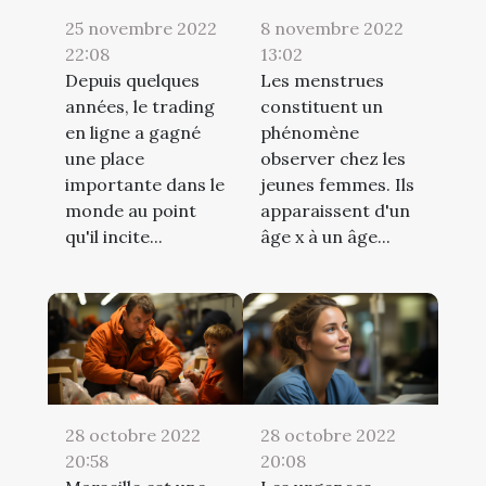
25 novembre 2022
8 novembre 2022
22:08
13:02
Depuis quelques
Les menstrues
années, le trading
constituent un
en ligne a gagné
phénomène
une place
observer chez les
importante dans le
jeunes femmes. Ils
monde au point
apparaissent d'un
qu'il incite...
âge x à un âge...
28 octobre 2022
28 octobre 2022
20:58
20:08