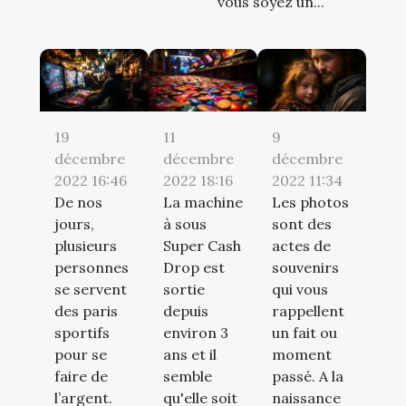
vous soyez un...
19
11
9
décembre
décembre
décembre
2022 16:46
2022 18:16
2022 11:34
De nos
La machine
Les photos
jours,
à sous
sont des
plusieurs
Super Cash
actes de
personnes
Drop est
souvenirs
se servent
sortie
qui vous
des paris
depuis
rappellent
sportifs
environ 3
un fait ou
pour se
ans et il
moment
faire de
semble
passé. A la
l’argent.
qu'elle soit
naissance