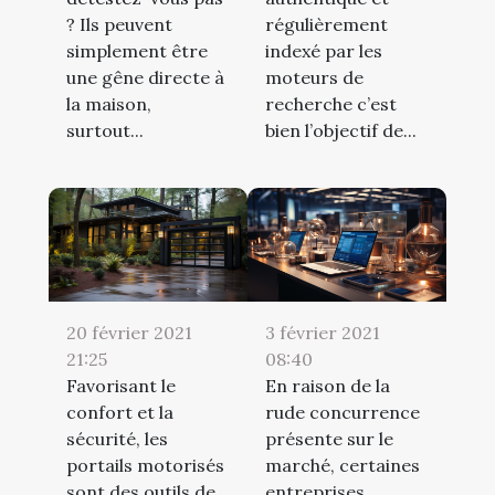
? Ils peuvent
régulièrement
simplement être
indexé par les
une gêne directe à
moteurs de
la maison,
recherche c’est
surtout...
bien l’objectif de...
20 février 2021
3 février 2021
21:25
08:40
Favorisant le
En raison de la
confort et la
rude concurrence
sécurité, les
présente sur le
portails motorisés
marché, certaines
sont des outils de
entreprises