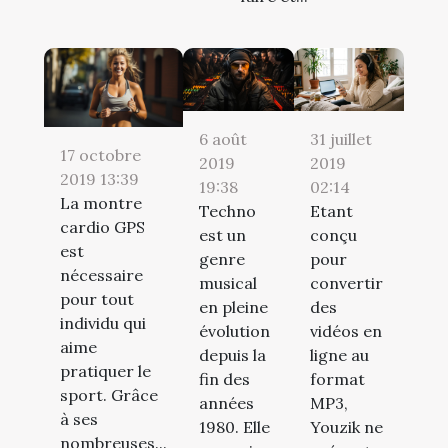
6 août
31 juillet
17 octobre
2019
2019
2019 13:39
19:38
02:14
La montre
Techno
Etant
cardio GPS
est un
conçu
est
genre
pour
nécessaire
musical
convertir
pour tout
en pleine
des
individu qui
évolution
vidéos en
aime
depuis la
ligne au
pratiquer le
fin des
format
sport. Grâce
années
MP3,
à ses
1980. Elle
Youzik ne
nombreuses...