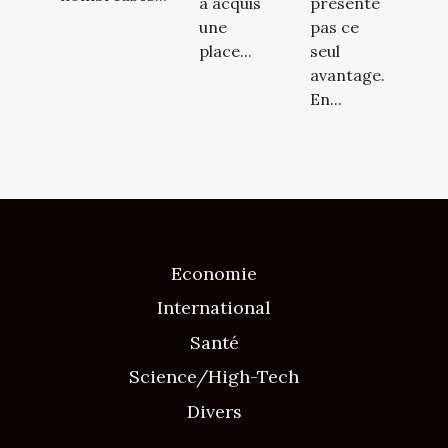
a acquis
présente
une
pas ce
place...
seul
avantage.
En...
Economie
International
Santé
Science/High-Tech
Divers