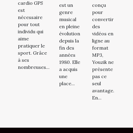
cardio GPS
est un
conçu
est
genre
pour
nécessaire
musical
convertir
pour tout
en pleine
des
individu qui
évolution
vidéos en
aime
depuis la
ligne au
pratiquer le
fin des
format
sport. Grâce
années
MP3,
à ses
1980. Elle
Youzik ne
nombreuses...
a acquis
présente
une
pas ce
place...
seul
avantage.
En...