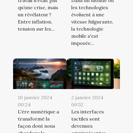
Dans un monde où
travail n’était pas
les technologies
qu’une crise, mais
évoluent à une
un révélateur ?
vitesse fulgurante,
Entre inflation,
la technologie
tension sur les...
mobile s'est
imposée...
10 janvier 2024
2 janvier 2024
00:24
00:52
L'ère numérique a
Les interfaces
transformé la
tactiles sont
façon dont nous
devenues
abordons la
omniprésentes