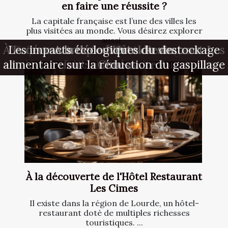
en faire une réussite ?
La capitale française est l’une des villes les
plus visitées au monde. Vous désirez explorer
aussi...
À la découverte de l'Hôtel Restaurant Les
L'impact des influenceurs Instagram sur
Les impacts écologiques du destockage
Visite touristique à Paris : comment en
A la découverte du vin
alimentaire sur la réduction du gaspillage
les décisions d'achat des consommateurs
faire une réussite ?
Cimes
À la découverte de l'Hôtel Restaurant
Les Cimes
Il existe dans la région de Lourde, un hôtel-
restaurant doté de multiples richesses
touristiques. ...