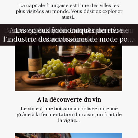
La capitale française est l’une des villes les
plus visitées au monde. Vous désirez explorer
aussi...
L'impact des influenceurs Instagram sur
Visite touristique à Paris : comment en
Annecy, une halte touristique en vue
Les enjeux économiques derrière
A la découverte du vin
les décisions d'achat des consommateurs
l'industrie des accessoires de mode pour
faire une réussite ?
dans le monde
hommes
A la découverte du vin
Le vin est une boisson alcoolisée obtenue
grâce à la fermentation du raisin, un fruit de
la vigne...